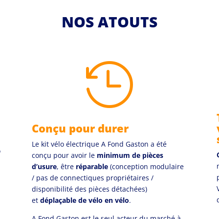
NOS ATOUTS

Conçu pour durer
Le kit vélo électrique A Fond Gaston a été
o
conçu pour avoir le
minimum de pièces
d’usure
, être
réparable
(conception modulaire
/ pas de connectiques propriétaires /
disponibilité des pièces détachées)
et
déplaçable de vélo en vélo
.
A Fond Gaston est le seul acteur du marché à